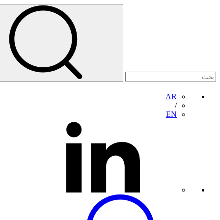
AR
/
EN