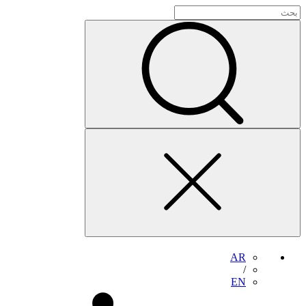
AR
/
EN