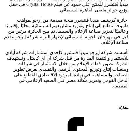
ميديا ڤنتشرز للمنتج علي حمود عن فيلم Crystal House في حفل
توزيع جوائز ملتقى القاهرة السنيمائي.
جائزة كرييتيف ميديا ڤنتشرز منحة مقدمة من إرجو لمواهب
طموحة تتطلع إلى إنتاج وتوزيع مشاريعهم السينمائية محليًا وإقليميًا
وعالميًا لتعزيز صناعة الإعلام والسينما. تم منح الجائزة مرتين من
قبل في مهرجان الجونة السينمائي لإظهار التزام شركة إيرجو بتقدم
صناعة الإعلام.
تأسست شركة إيرجو ميديا ڤنتشرز كإحدى استثمارات شركة أيادي
للاستثمار والتنمية المدارة من قبل شركة ان اي كابيتل. وتستهدف
الشركة تطوير قطاع الإعلام من خلال الاستثمار في شركات
ومنصات إنتاج وتوزيع المحتوي الرقمي والتقليدي بغرض تطوير
الصناعة والمساهمة في زيادة المردود الاقتصادي للقطاع على
الدخل القومي وتعزيز مكانة مصر على الصعيد الإعلامي في
المنطقة.
مشاركة